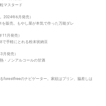
粒マスタード
。2024年6月発売）
本を販売。もやし屋が本気で作った万能ダレ
23年11月発売）
1杯で手軽にとれる粉末状納豆
年3月発売）
熱・ノンアルコールの甘酒
orestfreeのナビゲーター。家紋はプリン、脇差しは