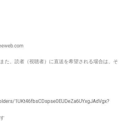
eweb.com
また、読者（視聴者）に直送を希望される場合は、そ
ve/folders/1UKt46fbsCDspse0EUDeZa6UYxgJAdVgx?
す