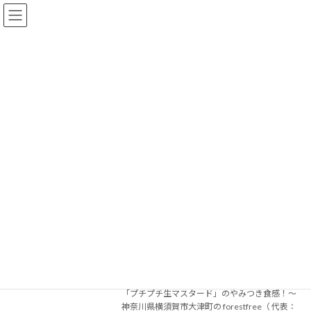
forestfree
ブログ
HOME
ブログ
プレスリリース
プレスリリース
円安の夏はおうちでアメリカンを楽しも
プレスリリース
う！
2024年7月24日
新商品「横須賀バーガーソース」で夏バテ対
策！ ～おいしさの決め手は、ミネラル豊富な
「プチプチ生マスタード」のやみつき食感！～
神奈川県横須賀市大津町の forestfree（ 代表：