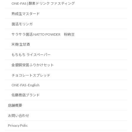
ONE-FAS | 酵素ドリンク ファスティング
熟成生マスタード
菌活モリンガ
サラサラ菌活 NATTO POWDER 粉納豆
米麹 生甘酒
もちもち ライスペーパー
金銀銅受賞ふりかけセット
チョコレートスプレッド
ONE-FAS -English
佐藤商店ブランド
店舗概要
お問い合わせ
Privacy Polic